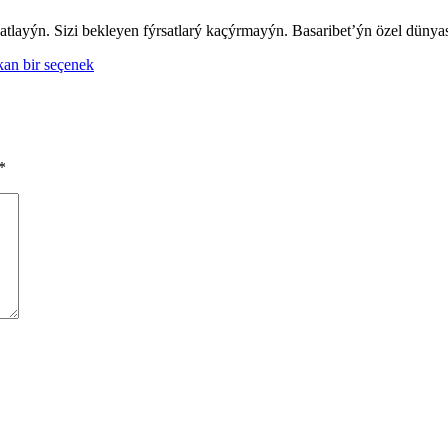
tlayýn. Sizi bekleyen fýrsatlarý kaçýrmayýn. Basaribet’ýn özel dünya
ıkan bir seçenek
*