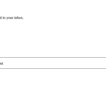
ed to your inbox.
st