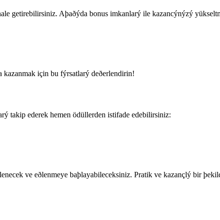
ci hale getirebilirsiniz. Aþaðýda bonus imkanlarý ile kazancýnýzý yüks
la kazanmak için bu fýrsatlarý deðerlendirin!
takip ederek hemen ödüllerden istifade edebilirsiniz:
necek ve eðlenmeye baþlayabileceksiniz. Pratik ve kazançlý bir þekild