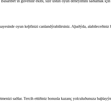
Basaribet’in güvenilir ekibi, size üstün oyun deneyimini saðlamak için 
r sayesinde oyun keþfinizi canlandýrabilirsiniz. Aþaðýda, alabileceðiniz b
etmenizi saðlar. Tercih ettiðiniz bonusla kazanç yolculuðunuza baþlayýn