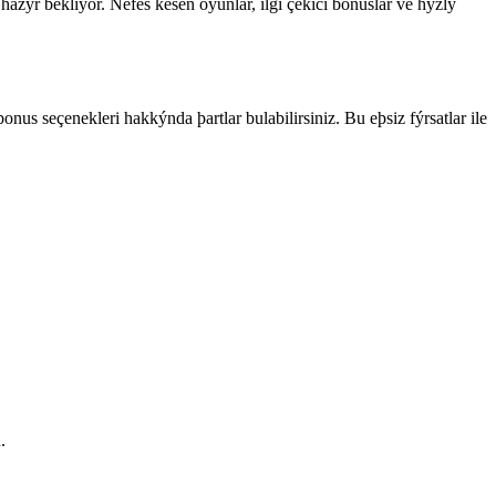
hazýr bekliyor. Nefes kesen oyunlar, ilgi çekici bonuslar ve hýzlý
onus seçenekleri hakkýnda þartlar bulabilirsiniz. Bu eþsiz fýrsatlar ile
.