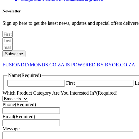
Newsletter
Sign up here to get the latest news, updates and special offers deliver
Subscribe
FUSIONDIAMONDS.CO.ZA IS POWERED BY BYOE.CO.ZA
Name
(Required)
First
La
Which Product Category Are You Interested In?
(Required)
Phone
(Required)
Email
(Required)
Message