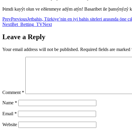
Þimdi kayýt olun ve eðlenmeye adým atýn! Basaribet ile þansýnýzý ka
Prev
Previous
Jetbahis, Türkiye’nin en iyi bahis siteleri arasında öne ç
Next
Bet_Betting_TV
Next
Leave a Reply
Your email address will not be published.
Required fields are marked
Comment
*
Name
*
Email
*
Website