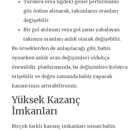
Turnuva veya ligdeki genel performansı
göz önüne alınarak, takımların oranları
değişebilir.
Bir gol atılması veya gol şansı yakalayan
takımın oranları anlık olarak değişebilir.
Bu örneklerden de anlaşılacağı gibi, bahis
oynarken anlık oran değişimleri oldukça
önemlidir. platformunda, bu değişimlere kolayca
erişebilir ve doğru zamanda bahis yaparak
kazancınızı artırabilirsiniz.
Yüksek Kazanç
İmkanları
Birçok farklı kazanç imkanları sunan bahis