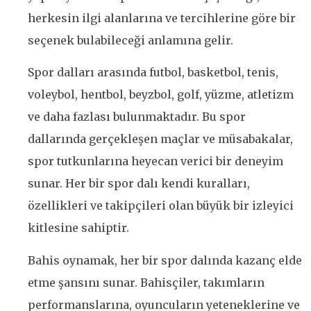
herkesin ilgi alanlarına ve tercihlerine göre bir
seçenek bulabileceği anlamına gelir.
Spor dalları arasında futbol, basketbol, tenis,
voleybol, ​​hentbol, ​​beyzbol, ​​golf, yüzme, atletizm
ve daha fazlası bulunmaktadır. Bu spor
dallarında gerçekleşen maçlar ve müsabakalar,
spor tutkunlarına heyecan verici bir deneyim
sunar. Her bir spor dalı kendi kuralları,
özellikleri ve takipçileri olan büyük bir izleyici
kitlesine sahiptir.
Bahis oynamak, her bir spor dalında kazanç elde
etme şansını sunar. Bahisçiler, takımların
performanslarına, oyuncuların yeteneklerine ve