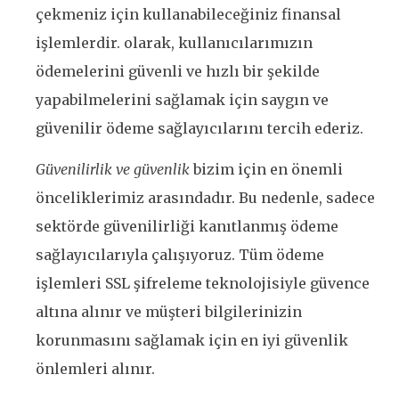
çekmeniz için kullanabileceğiniz finansal
işlemlerdir. olarak, kullanıcılarımızın
ödemelerini güvenli ve hızlı bir şekilde
yapabilmelerini sağlamak için saygın ve
güvenilir ödeme sağlayıcılarını tercih ederiz.
Güvenilirlik ve güvenlik
bizim için en önemli
önceliklerimiz arasındadır. Bu nedenle, sadece
sektörde güvenilirliği kanıtlanmış ödeme
sağlayıcılarıyla çalışıyoruz. Tüm ödeme
işlemleri SSL şifreleme teknolojisiyle güvence
altına alınır ve müşteri bilgilerinizin
korunmasını sağlamak için en iyi güvenlik
önlemleri alınır.