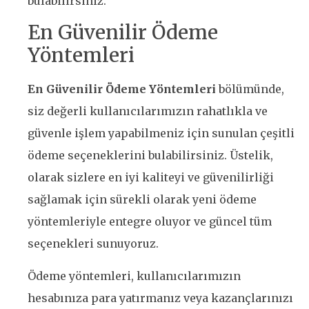
bulabilirsiniz.
En Güvenilir Ödeme
Yöntemleri
En Güvenilir Ödeme Yöntemleri
bölümünde,
siz değerli kullanıcılarımızın rahatlıkla ve
güvenle işlem yapabilmeniz için sunulan çeşitli
ödeme seçeneklerini bulabilirsiniz. Üstelik,
olarak sizlere en iyi kaliteyi ve güvenilirliği
sağlamak için sürekli olarak yeni ödeme
yöntemleriyle entegre oluyor ve güncel tüm
seçenekleri sunuyoruz.
Ödeme yöntemleri, kullanıcılarımızın
hesabınıza para yatırmanız veya kazançlarınızı