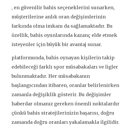
, en güvenilir bahis seçeneklerini sunarken,
müşterilerine anlık oran değişimlerinin
farkında olma imkanı da sağlamaktadır. Bu
özellik, bahis oyunlarında kazanç elde etmek
isteyenler için büyük bir avantaj sunar.
platformunda, bahis oynayan kişilerin takip
edebileceği farklı spor müsabakaları ve ligler
bulunmaktadır. Her müsabakanın
başlangıcından itibaren, oranlar belirlenirken
zamanla değişiklik gösterir. Bu değişimler
haberdar olmanız gereken önemli noktalardır
çünkü bahis stratejilerinizin başarısı, doğru
zamanda doğru oranları yakalamakla ilgilidir.