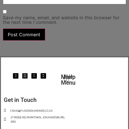
Save my name, email, and website in this browser for
the next time I comment.
Main
Help
Menu
Get in Touch
CRAIG@FUSIONDIAMONDS.CO.ZA
27 RIDGE RD, PARKTOWN, JOHANNESBURG,
2193