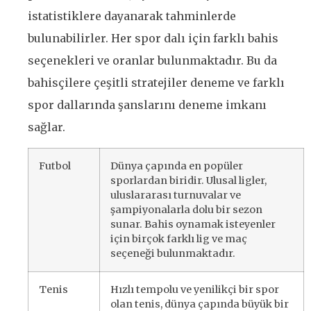
istatistiklere dayanarak tahminlerde
bulunabilirler. Her spor dalı için farklı bahis
seçenekleri ve oranlar bulunmaktadır. Bu da
bahisçilere çeşitli stratejiler deneme ve farklı
spor dallarında şanslarını deneme imkanı
sağlar.
Futbol
Dünya çapında en popüler
sporlardan biridir. Ulusal ligler,
uluslararası turnuvalar ve
şampiyonalarla dolu bir sezon
sunar. Bahis oynamak isteyenler
için birçok farklı lig ve maç
seçeneği bulunmaktadır.
Tenis
Hızlı tempolu ve yenilikçi bir spor
olan tenis, dünya çapında büyük bir