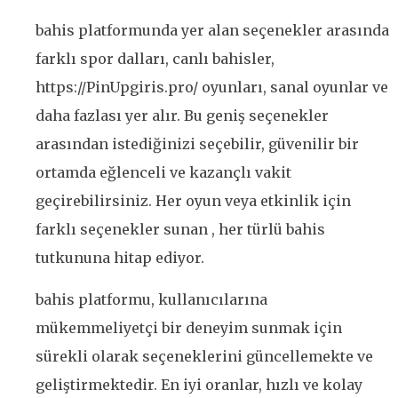
bahis platformunda yer alan seçenekler arasında
farklı spor dalları, canlı bahisler,
https://PinUpgiris.pro/
oyunları, sanal oyunlar ve
daha fazlası yer alır. Bu geniş seçenekler
arasından istediğinizi seçebilir, güvenilir bir
ortamda eğlenceli ve kazançlı vakit
geçirebilirsiniz. Her oyun veya etkinlik için
farklı seçenekler sunan , her türlü bahis
tutkununa hitap ediyor.
bahis platformu, kullanıcılarına
mükemmeliyetçi bir deneyim sunmak için
sürekli olarak seçeneklerini güncellemekte ve
geliştirmektedir. En iyi oranlar, hızlı ve kolay