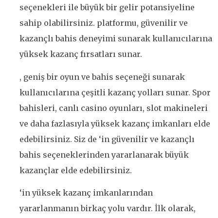
seçenekleri ile büyük bir gelir potansiyeline
sahip olabilirsiniz. platformu, güvenilir ve
kazançlı bahis deneyimi sunarak kullanıcılarına
yüksek kazanç fırsatları sunar.
, geniş bir oyun ve bahis seçeneği sunarak
kullanıcılarına çeşitli kazanç yolları sunar. Spor
bahisleri, canlı casino oyunları, slot makineleri
ve daha fazlasıyla yüksek kazanç imkanları elde
edebilirsiniz. Siz de ‘in güvenilir ve kazançlı
bahis seçeneklerinden yararlanarak büyük
kazançlar elde edebilirsiniz.
‘in yüksek kazanç imkanlarından
yararlanmanın birkaç yolu vardır. İlk olarak,