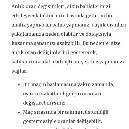
Anlık oran değişimleri, sizin bahislerinizi
etkileyecek faktörlerin başında gelir. İyi bir
analiz yapmadan bahis yapmanız, düşük oranları
yakalamanıza neden olabilir ve dolayısıyla
kazanma şansınızı azaltabilir. Bu nedenle, size
anlık oran değişimlerini göstererek,
bahislerinizi daha bilinçli bir şekilde yapmanızı
sağlar.
Bir maçın başlamasına yakın zamanda,
oyuncu sakatlandığı için oranları
değiştirebilirsiniz.
Maç sırasında bir takımın üstünlüğü
göstermesiyle oranlar değişebilir.