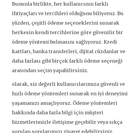
Bununla birlikte, her kullanıcının farklı
ihtiyaçları ve tercihleri olduğunu biliyoruz. Bu
yüzden, çeşitli ödeme seçeneklerini sunarak
herkesin kendi tercihlerine göre güvenilir bir
ödeme yöntemi bulmasını sağlıyoruz. Kredi
kartları, banka transferleri, dijital cüzdanlar ve
daha fazlası gibi birçok farklı ödeme seçeneği
arasından seçim yapabilirsiniz.
olarak, siz değerli kullanıcılarımıza güvenli ve
hızlı ödeme yöntemleri sunarak en iyi deneyimi
yaşamanızı amaçlıyoruz. Ödeme yöntemleri
hakkında daha fazla bilgi için müşteri
hizmetlerimizle iletişime geçebilir veya sıkça
sorulan sorularımızı ziyaret edebilirsiniz.