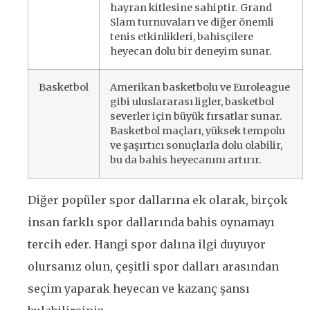
hayran kitlesine sahiptir. Grand
Slam turnuvaları ve diğer önemli
tenis etkinlikleri, bahisçilere
heyecan dolu bir deneyim sunar.
Basketbol
Amerikan basketbolu ve Euroleague
gibi uluslararası ligler, basketbol
severler için büyük fırsatlar sunar.
Basketbol maçları, yüksek tempolu
ve şaşırtıcı sonuçlarla dolu olabilir,
bu da bahis heyecanını artırır.
Diğer popüler spor dallarına ek olarak, birçok
insan farklı spor dallarında bahis oynamayı
tercih eder. Hangi spor dalına ilgi duyuyor
olursanız olun, çeşitli spor dalları arasından
seçim yaparak heyecan ve kazanç şansı