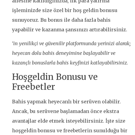
ailesine katıldığınızda, ilk para yatırma
işleminizde size özel bir hoş geldin bonusu
sunuyoruz. Bu bonus ile daha fazla bahis
yapabilir ve kazanma şansınızı artırabilirsiniz.
‘in yenilikçi ve güvenilir platformunda yerinizi alarak;
heyecan dolu bahis deneyimine başlayabilir ve
kazançlı bonuslarla bahis keyfinizi katlayabilirsiniz.
Hoşgeldin Bonusu ve
Freebetler
Bahis yapmak heyecanlı bir serüven olabilir.
Ancak, bu serüvene başlamadan önce ekstra
avantajlar elde etmek isteyebilirsiniz. İşte size
hoşgeldin bonusu ve freebetlerin sunulduğu bir