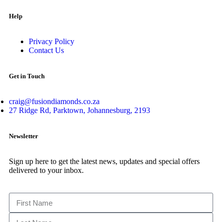
Help
Privacy Policy
Contact Us
Get in Touch
craig@fusiondiamonds.co.za
27 Ridge Rd, Parktown, Johannesburg, 2193
Newsletter
Sign up here to get the latest news, updates and special offers
delivered to your inbox.