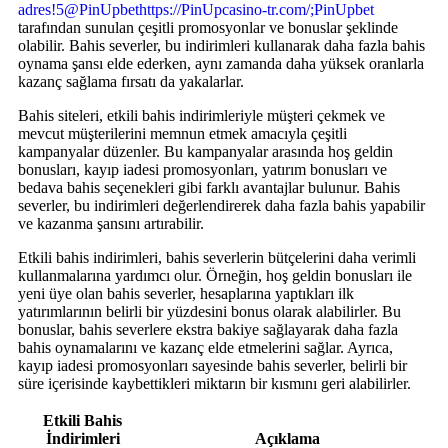
adres!5@PinUpbethttps://PinUpcasino-tr.com/;PinUpbet
tarafından sunulan çeşitli promosyonlar ve bonuslar şeklinde
olabilir. Bahis severler, bu indirimleri kullanarak daha fazla bahis
oynama şansı elde ederken, aynı zamanda daha yüksek oranlarla
kazanç sağlama fırsatı da yakalarlar.
Bahis siteleri, etkili bahis indirimleriyle müşteri çekmek ve
mevcut müşterilerini memnun etmek amacıyla çeşitli
kampanyalar düzenler. Bu kampanyalar arasında hoş geldin
bonusları, kayıp iadesi promosyonları, yatırım bonusları ve
bedava bahis seçenekleri gibi farklı avantajlar bulunur. Bahis
severler, bu indirimleri değerlendirerek daha fazla bahis yapabilir
ve kazanma şansını artırabilir.
Etkili bahis indirimleri, bahis severlerin bütçelerini daha verimli
kullanmalarına yardımcı olur. Örneğin, hoş geldin bonusları ile
yeni üye olan bahis severler, hesaplarına yaptıkları ilk
yatırımlarının belirli bir yüzdesini bonus olarak alabilirler. Bu
bonuslar, bahis severlere ekstra bakiye sağlayarak daha fazla
bahis oynamalarını ve kazanç elde etmelerini sağlar. Ayrıca,
kayıp iadesi promosyonları sayesinde bahis severler, belirli bir
süre içerisinde kaybettikleri miktarın bir kısmını geri alabilirler.
Etkili Bahis
İndirimleri
Açıklama