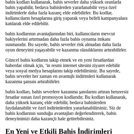
bahis kodları kullanarak, bahis severler daha yüksek oranlarla
bahis yapabilir, bedava bahislerden yararlanabilir veya özel
indirimlerle daha fazla kazanç elde edebilirler. Bu kodlar,
kullanıcıların hesaplarına giriş yaparak veya belirli kampanyalara
katılarak elde edilebilir.
bahis kodlarının avantajlarından biri, kullanıcıların mevcut
bakiyelerini artırmadan daha fazla bahis oynama imkanı
sunmasıdır. Bu sayede, bahis severler risk almadan daha fazla
oyun deneyimi yaşayabilir ve kazanma olasılıklarını artırabilirler.
Güncel bahis kodlarını takip etmek ve en yeni fırsatlardan
haberdar olmak için, ‘in resmi internet sitesini ziyaret edebilir
veya sosyal medya hesaplarını takip edebilirsiniz. Bu sayede,
bahis severler her zaman en avantajlı indirimleri kullanarak
kazanma şansını artırabilirler.
bahis kodları, bahis severlere kazanma şanslarını artıran benzersiz
fırsatlar sunan özel promosyon kodlarıdır. Bu kodları kullanarak,
daha yüksek kazanç elde edebilir, bedava bahislerden
faydalanabilir ve özel indirimlerden yararlanabilirsiniz. Siz de
bahis kodlarının sunduğu avantajları değerlendirerek, bahis
deneyiminizi daha kazançlı hale getirebilirsiniz.
En Yeni ve Etkili Bahis İndirimleri