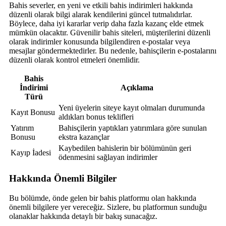
Bahis severler, en yeni ve etkili bahis indirimleri hakkında
düzenli olarak bilgi alarak kendilerini güncel tutmalıdırlar.
Böylece, daha iyi kararlar verip daha fazla kazanç elde etmek
mümkün olacaktır. Güvenilir bahis siteleri, müşterilerini düzenli
olarak indirimler konusunda bilgilendiren e-postalar veya
mesajlar göndermektedirler. Bu nedenle, bahisçilerin e-postalarını
düzenli olarak kontrol etmeleri önemlidir.
Bahis
İndirimi
Açıklama
Türü
Yeni üyelerin siteye kayıt olmaları durumunda
Kayıt Bonusu
aldıkları bonus teklifleri
Yatırım
Bahisçilerin yaptıkları yatırımlara göre sunulan
Bonusu
ekstra kazançlar
Kaybedilen bahislerin bir bölümünün geri
Kayıp İadesi
ödenmesini sağlayan indirimler
Hakkında Önemli Bilgiler
Bu bölümde, önde gelen bir bahis platformu olan hakkında
önemli bilgilere yer vereceğiz. Sizlere, bu platformun sunduğu
olanaklar hakkında detaylı bir bakış sunacağız.