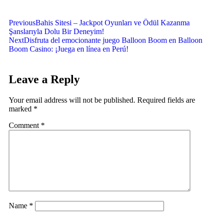
Previous
Bahis Sitesi – Jackpot Oyunları ve Ödül Kazanma
Şanslarıyla Dolu Bir Deneyim!
Next
Disfruta del emocionante juego Balloon Boom en Balloon
Boom Casino: ¡Juega en línea en Perú!
Leave a Reply
Your email address will not be published.
Required fields are
marked
*
Comment
*
Name
*