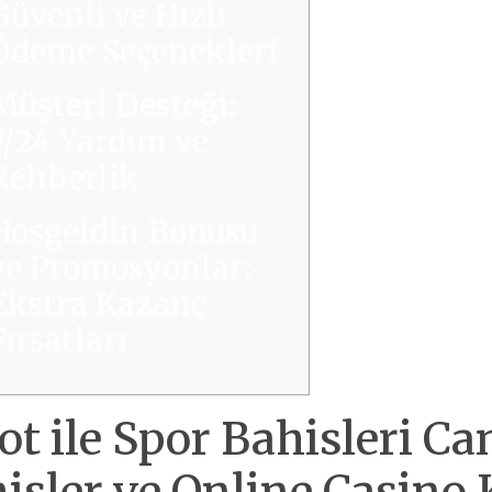
Güvenli ve Hızlı
Ödeme Seçenekleri
Müşteri Desteği:
7/24 Yardım ve
Rehberlik
Hoşgeldin Bonusu
ve Promosyonlar:
Ekstra Kazanç
Fırsatları
ot ile Spor Bahisleri Ca