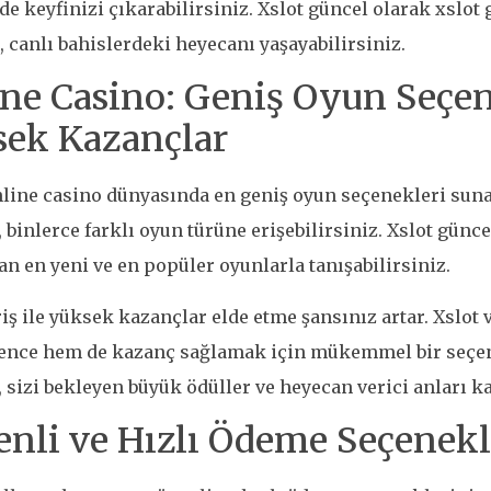
de keyfinizi çıkarabilirsiniz. Xslot güncel olarak xslot 
, canlı bahislerdeki heyecanı yaşayabilirsiniz.
ne Casino: Geniş Oyun Seçen
sek Kazançlar
nline casino dünyasında en geniş oyun seçenekleri sunar
 binlerce farklı oyun türüne erişebilirsiniz. Xslot günce
n en yeni ve en popüler oyunlarla tanışabilirsiniz.
riş ile yüksek kazançlar elde etme şansınız artar. Xslot v
ence hem de kazanç sağlamak için mükemmel bir seçene
 sizi bekleyen büyük ödüller ve heyecan verici anları k
nli ve Hızlı Ödeme Seçenekl