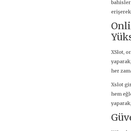
bahisler
erişerek
Onli
Yük
XSlot, o
yaparak,
her zama
Xslot gi
hem eğl
yaparak,
Güve