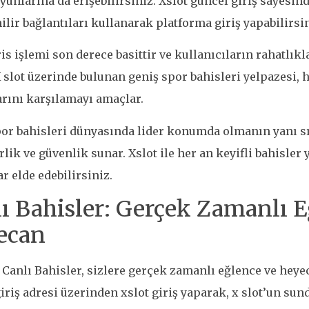
yunlarına da erişebilirsiniz. Xslot güncel giriş sayesi
ilir bağlantıları kullanarak platforma giriş yapabilirsin
ris işlemi son derece basittir ve kullanıcıların rahatlık
X slot üzerinde bulunan geniş spor bahisleri yelpazesi, 
arını karşılamayı amaçlar.
por bahisleri dünyasında lider konumda olmanın yanı sı
rlik ve güvenlik sunar. Xslot ile her an keyifli bahisler
r elde edebilirsiniz.
ı Bahisler: Gerçek Zamanlı E
ecan
e Canlı Bahisler, sizlere gerçek zamanlı eğlence ve heye
iriş adresi üzerinden xslot giriş yaparak, x slot’un sun