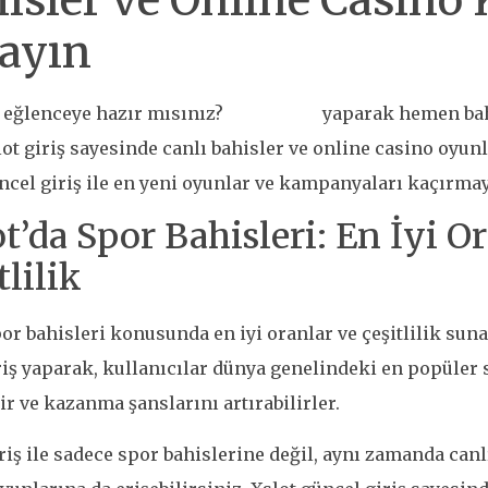
isler ve Online Casino 
ayın
e eğlenceye hazır mısınız?
xslot giriş
yaparak hemen bah
slot giriş sayesinde canlı bahisler ve online casino oyunl
ncel giriş ile en yeni oyunlar ve kampanyaları kaçırmay
t’da Spor Bahisleri: En İyi O
tlilik
por bahisleri konusunda en iyi oranlar ve çeşitlilik sun
riş yaparak, kullanıcılar dünya genelindeki en popüler 
lir ve kazanma şanslarını artırabilirler.
iriş ile sadece spor bahislerine değil, aynı zamanda canl