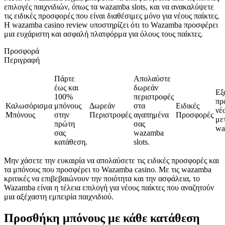
επιλογές παιχνιδιών, όπως τα wazamba slots, και να ανακαλύψετε
τις ειδικές προσφορές που είναι διαθέσιμες μόνο για νέους παίκτες.
Η wazamba casino review υποστηρίζει ότι το Wazamba προσφέρει
μια ευχάριστη και ασφαλή πλατφόρμα για όλους τους παίκτες.
Προσφορά
Περιγραφή
Πάρτε
Απολαύστε
έως και
δωρεάν
Εξ
100%
περιστροφές
πρ
Καλωσόρισμα
μπόνους
Δωρεάν
στα
Ειδικές
νέ
Μπόνους
στην
Περιστροφές
αγαπημένα
Προσφορές
με
πρώτη
σας
wa
σας
wazamba
κατάθεση.
slots.
Μην χάσετε την ευκαιρία να απολαύσετε τις ειδικές προσφορές και
τα μπόνους που προσφέρει το Wazamba casino. Με τις wazamba
κριτικές να επιβεβαιώνουν την ποιότητα και την ασφάλεια, το
Wazamba είναι η τέλεια επιλογή για νέους παίκτες που αναζητούν
μια αξέχαστη εμπειρία παιχνιδιού.
Προσθήκη μπόνους με κάθε κατάθεση