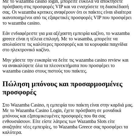
Με το wazamba casino login, μπορείτε εύκολα να αποκτήσετε
πρόσβαση στις προσφορές VIP και να ενισχύσετε τη διασκέδασή
σας. Οι wazamba κριτικες αναφέρουν ότι οι παίκτες είναι ιδιαίτερα
ικανοποιημένοι από τις εξαιρετικές προσφορές VIP που προσφέρει
το wazamba casino.
Εάν ενδιαφέρεστε για μια αξέχαστη εμπειρία καζίνο, το wazamba
greece είναι η τέλεια επιλογή. Με το wasamba, μπορείτε να
απολαύσετε τις καλύτερες προσφορές και τα κορυφαία παιχνίδια
στο ηλεκτρονικό καζίνο.
Μην χάσετε την ευκαιρία να δείτε τις wazamba casino review και
να ανακαλύψετε όλα τα πλεονεκτήματα που προσφέρει το
wazamba casino στους πιστούς του παίκτες.
Πώληση μπόνους και προσαρμοσμένες
προσφορές
Στο Wazamba Casino, η εμπειρία του παίκτη είναι στην καρδιά μας.
Με το Wazamba Casino Login, έχετε πρόσβαση σε μοναδικά
μπόνους και εξατομικευμένες προσφορές που θα σας
ενθουσιάσουν. Είτε είστε λάτρεις των Wazamba Slots είτε
αναζητάτε νέες εμπειρίες, το Wazamba Greece σας προσφέρει τα
καλύτερα.