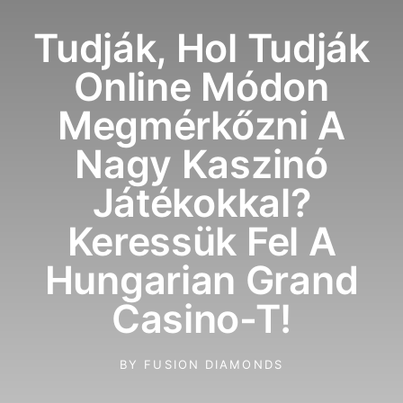
Tudják, Hol Tudják
Online Módon
Megmérkőzni A
Nagy Kaszinó
Játékokkal?
Keressük Fel A
Hungarian Grand
Casino-T!
BY
FUSION DIAMONDS