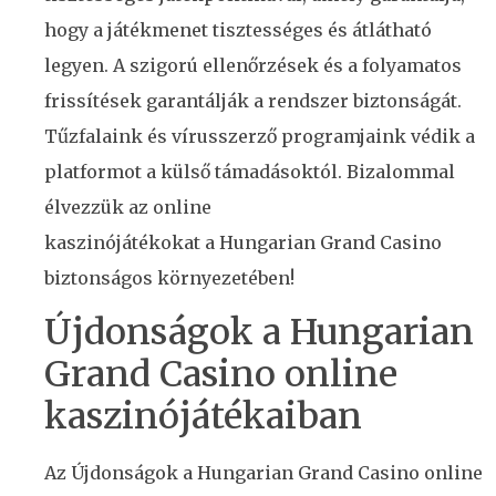
hogy a játékmenet tisztességes és átlátható
legyen. A szigorú ellenőrzések és a folyamatos
frissítések garantálják a rendszer biztonságát.
Tűzfalaink és vírusszerző programjaink védik a
platformot a külső támadásoktól. Bizalommal
élvezzük az online
grand casino regisztráció
kaszinójátékokat a Hungarian Grand Casino
biztonságos környezetében!
Újdonságok a Hungarian
Grand Casino online
kaszinójátékaiban
Az Újdonságok a Hungarian Grand Casino online