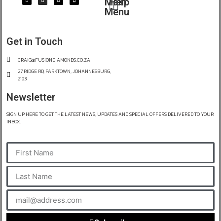
Main
Help
Menu
Get in Touch
CRAIG@FUSIONDIAMONDS.CO.ZA
27 RIDGE RD, PARKTOWN, JOHANNESBURG,
2193
Newsletter
SIGN UP HERE TO GET THE LATEST NEWS, UPDATES AND SPECIAL OFFERS DELIVERED TO YOUR
INBOX.