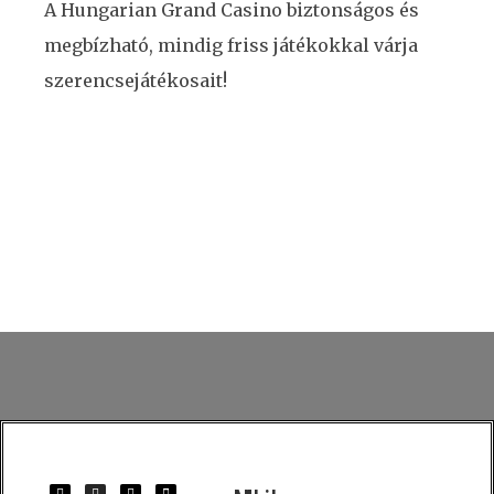
A Hungarian Grand Casino biztonságos és
megbízható, mindig friss játékokkal várja
szerencsejátékosait!
Previous
Bet20 Slivenija – Uradna Prijava v Casino
2025
Next
nov (158)