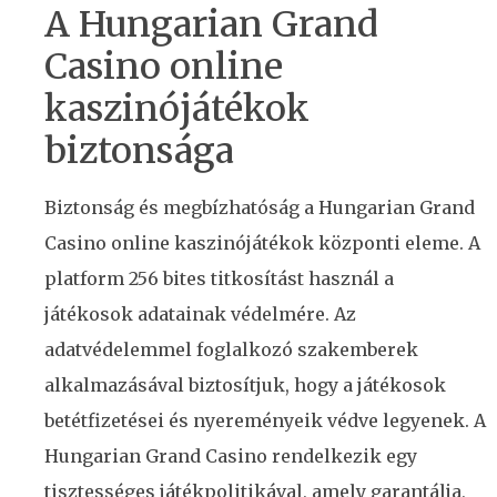
A Hungarian Grand
Casino online
kaszinójátékok
biztonsága
Biztonság és megbízhatóság a Hungarian Grand
Casino online kaszinójátékok központi eleme. A
platform 256 bites titkosítást használ a
játékosok adatainak védelmére. Az
adatvédelemmel foglalkozó szakemberek
alkalmazásával biztosítjuk, hogy a játékosok
betétfizetései és nyereményeik védve legyenek. A
Hungarian Grand Casino rendelkezik egy
tisztességes játékpolitikával, amely garantálja,