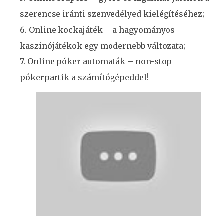
szerencse iránti szenvedélyed kielégítéséhez;
6. Online kockajáték – a hagyományos
kaszinójátékok egy modernebb változata;
7. Online póker automaták – non-stop
pókerpartik a számítógépeddel!