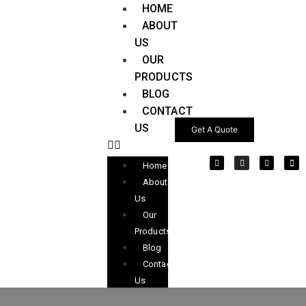
HOME
ABOUT
US
OUR
PRODUCTS
BLOG
CONTACT
US
Get A Quote
Home
About
Us
Our
Products
Blog
Contact
Us