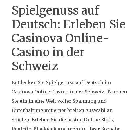
Spielgenuss auf
Deutsch: Erleben Sie
Casinova Online-
Casino in der
Schweiz
Entdecken Sie Spielgenuss auf Deutsch im
Casinova Online-Casino in der Schweiz. Tauchen
Sie ein in eine Welt voller Spannung und
Unterhaltung mit einer breiten Auswahl an
Spielen. Erleben Sie die besten Online-Slots,
Roulette, Blackjack und mehr in Ihrer Sprache.