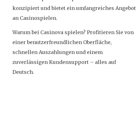
konzipiert und bietet ein umfangreiches Angebot
an Casinospielen.
Warum bei Casinova spielen? Profitieren Sie von
einer benutzerfreundlichen Oberfläche,
schnellen Auszahlungen und einem
zuverlässigen Kundensupport – alles auf
Deutsch.
Previous
Graj w Liraspin w kasynie online i wygrywaj w
złotych! Spielen Sie Liraspin im Online-Casino und
gewinnen Sie in polnischen Zloty!
Next
Jogue no Melhor Casino Online do Brasil: OJWin