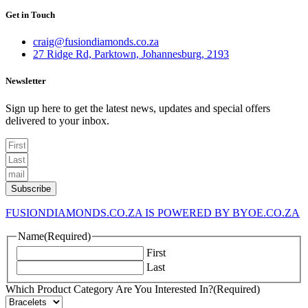
Get in Touch
craig@fusiondiamonds.co.za
27 Ridge Rd, Parktown, Johannesburg, 2193
Newsletter
Sign up here to get the latest news, updates and special offers
delivered to your inbox.
Subscribe
FUSIONDIAMONDS.CO.ZA IS POWERED BY BYOE.CO.ZA
Name
(Required)
First
Last
Which Product Category Are You Interested In?
(Required)