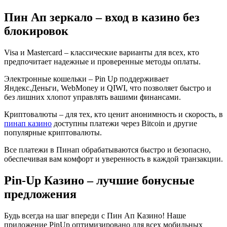
Пин Ап зеркало – вход в казино без
блокировок
Visa и Mastercard – классические варианты для всех, кто
предпочитает надежные и проверенные методы оплаты.
Электронные кошельки – Pin Up поддерживает
Яндекс.Деньги, WebMoney и QIWI, что позволяет быстро и
без лишних хлопот управлять вашими финансами.
Криптовалюты – для тех, кто ценит анонимность и скорость, в
пинап казино
доступны платежи через Bitcoin и другие
популярные криптовалюты.
Все платежи в Пинап обрабатываются быстро и безопасно,
обеспечивая вам комфорт и уверенность в каждой транзакции.
Pin-Up Казино – лучшие бонусные
предложения
Будь всегда на шаг впереди с Пин Ап Казино! Наше
приложение PinUp оптимизировано для всех мобильных