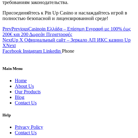
требованиям законодательства.
Присоединяйтесь к Pin Up Casino и наслаждайтесь игрой в
полностью безопасной и лицензированной среде!
Prev
Previous
Casinoin Ελλάδα – Επίσημη Εγγραφή με 100% έως
200€ και 200 Δωρεάν Περιστροφές
Next
Up Х Официальный сайт – Зеркало АП ИКС казино Up
Х
Next
Facebook
Instagram
Linkedin
Phone
Main Menu
Menu
Home
About Us
Our Products
Blog
Contact Us
Help
Menu
Privacy Policy
Contact Us