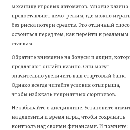
механику игровых автоматов. Многие казино
предоставляют демо-режим, где можно играт
без риска потери средств. Это отличный спос
освоиться перед тем, как перейти к реальным
ставкам.
Обратите внимание на бонусы и акции, кото
предлагают онлайн казино. Они могут
значительно увеличить ваш стартовый банк.
Однако всегда читайте условия отыгрыша,
чтобы избежать неприятных сюрпризов.
Не забывайте о дисциплине. Установите лими
на депозиты и время игры, чтобы сохранить
контроль над своими финансами. И помните: