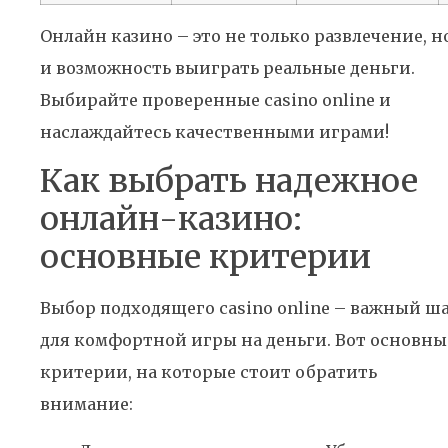
Онлайн казино – это не только развлечение, н
и возможность выиграть реальные деньги.
Выбирайте проверенные casino online и
наслаждайтесь качественными играми!
Как выбрать надежное
онлайн-казино:
основные критерии
Выбор подходящего casino online – важный ш
для комфортной игры на деньги. Вот основны
критерии, на которые стоит обратить
внимание: