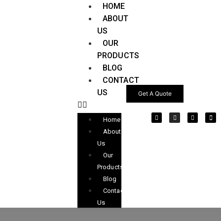
HOME
ABOUT
US
OUR
PRODUCTS
BLOG
CONTACT
US
Get A Quote
Home
About
Us
Our
Products
Blog
Contact
Us