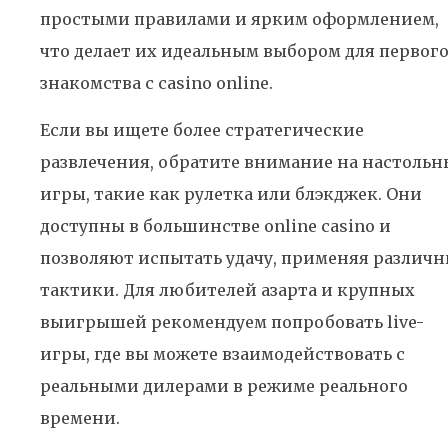
простыми правилами и ярким оформлением,
что делает их идеальным выбором для первог
знакомства с casino online.
Если вы ищете более стратегические
развлечения, обратите внимание на настольн
игры, такие как рулетка или блэкджек. Они
доступны в большинстве online casino и
позволяют испытать удачу, применяя различ
тактики. Для любителей азарта и крупных
выигрышей рекомендуем попробовать live-
игры, где вы можете взаимодействовать с
реальными дилерами в режиме реального
времени.