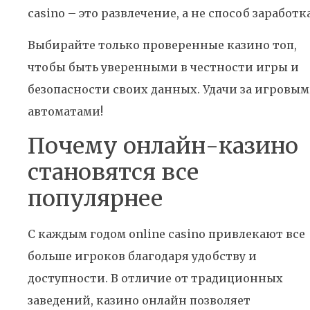
casino – это развлечение, а не способ заработка
Выбирайте только проверенные казино топ,
чтобы быть уверенными в честности игры и
безопасности своих данных. Удачи за игровы
автоматами!
Почему онлайн-казино
становятся все
популярнее
С каждым годом online casino привлекают все
больше игроков благодаря удобству и
доступности. В отличие от традиционных
заведений, казино онлайн позволяет