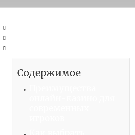
Содержимое
Преимущества
онлайн-казино для
современных
игроков
Как выбрать