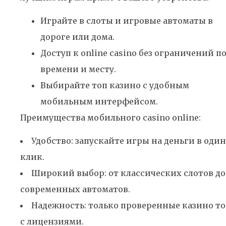
Играйте в слоты и игровые автоматы в
дороге или дома.
Доступ к online casino без ограничений п
времени и месту.
Выбирайте топ казино с удобным
мобильным интерфейсом.
Преимущества мобильного casino online:
Удобство: запускайте игры на деньги в один
клик.
Широкий выбор: от классических слотов до
современных автоматов.
Надежность: только проверенные казино т
с лицензиями.