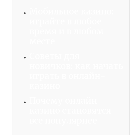
Мобильное казино:
играйте в любое
время и в любом
месте
Советы для
новичков: как начать
играть в онлайн-
казино
Почему онлайн-
казино становятся
все популярнее