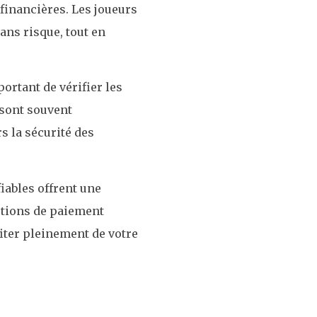
financières. Les joueurs
sans risque, tout en
ortant de vérifier les
 sont souvent
 la sécurité des
fiables offrent une
ptions de paiement
fiter pleinement de votre