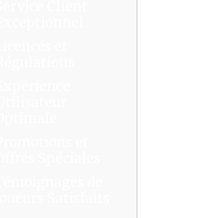
Service Client
Exceptionnel
Licences et
Régulations
Expérience
Utilisateur
Optimale
Promotions et
Offres Spéciales
Témoignages de
Joueurs Satisfaits