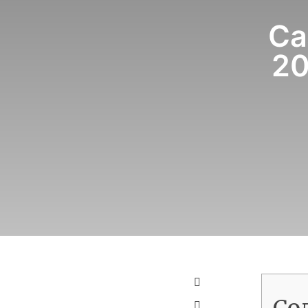
Ca
20