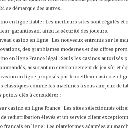
24 se démarque des autres.
ino en ligne fiable : Les meilleurs sites sont régulés et 
ueur, garantissant ainsi la sécurité des joueurs.
veau casino en ligne : Les nouveaux entrants sur le ma
ovations, des graphismes modernes et des offres promo
ino en ligne France légal : Seuls les casinos autorisés p
ommandés, assurant un environnement de jeu sûr et équ
 casino en ligne proposés par le meilleur casino en lign
es classiques comme les machines à sous aux jeux de tab
 points clés à considérer :
eur casino en ligne France : Les sites sélectionnés offre
 de redistribution élevés et un service client exceptionn
o français en ligne : Les plateformes adaptées au marc