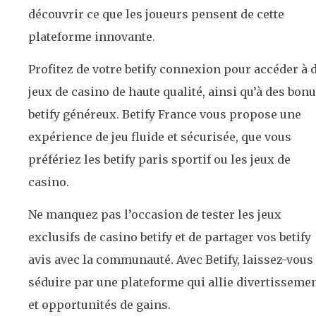
découvrir ce que les joueurs pensent de cette
plateforme innovante.
Profitez de votre betify connexion pour accéder à 
jeux de casino de haute qualité, ainsi qu’à des bon
betify généreux. Betify France vous propose une
expérience de jeu fluide et sécurisée, que vous
préfériez les betify paris sportif ou les jeux de
casino.
Ne manquez pas l’occasion de tester les jeux
exclusifs de casino betify et de partager vos betify
avis avec la communauté. Avec Betify, laissez-vous
séduire par une plateforme qui allie divertisseme
et opportunités de gains.