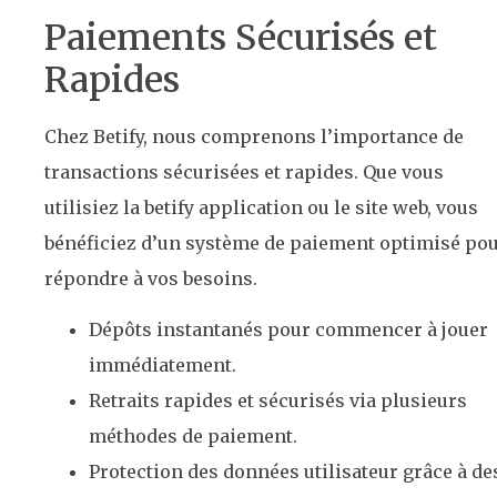
Paiements Sécurisés et
Rapides
Chez Betify, nous comprenons l’importance de
transactions sécurisées et rapides. Que vous
utilisiez la betify application ou le site web, vous
bénéficiez d’un système de paiement optimisé po
répondre à vos besoins.
Dépôts instantanés pour commencer à jouer
immédiatement.
Retraits rapides et sécurisés via plusieurs
méthodes de paiement.
Protection des données utilisateur grâce à de