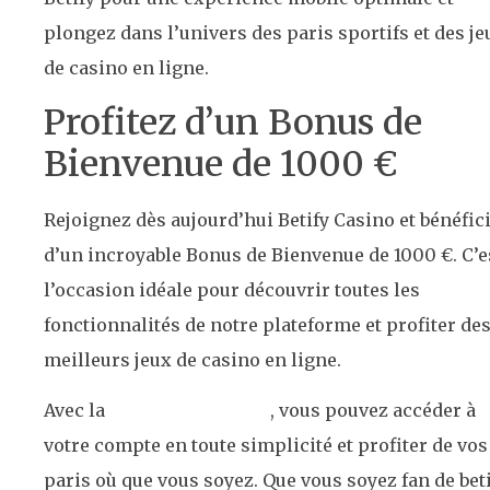
plongez dans l’univers des paris sportifs et des je
de casino en ligne.
Profitez d’un Bonus de
Bienvenue de 1000 €
Rejoignez dès aujourd’hui Betify Casino et bénéfic
d’un incroyable Bonus de Bienvenue de 1000 €. C’e
l’occasion idéale pour découvrir toutes les
fonctionnalités de notre plateforme et profiter de
meilleurs jeux de casino en ligne.
Avec la
betify application
, vous pouvez accéder à
votre compte en toute simplicité et profiter de vos
paris où que vous soyez. Que vous soyez fan de bet