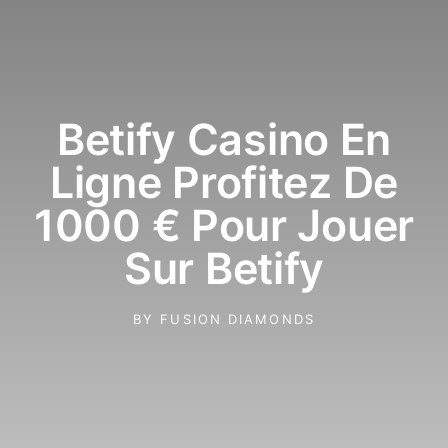
Betify Casino En
Ligne Profitez De
1000 € Pour Jouer
Sur Betify
BY
FUSION DIAMONDS