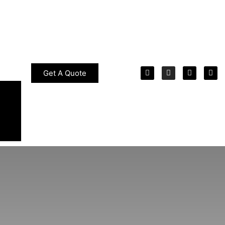
Get A Quote