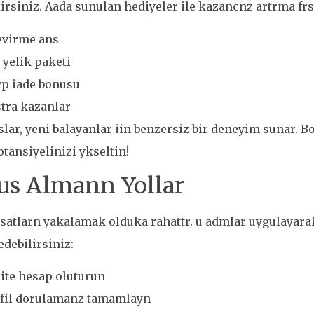
lirsiniz. Aada sunulan hediyeler ile kazancnz artrma f
evirme ans
t yelik paketi
p iade bonusu
tra kazanlar
lar, yeni balayanlar iin benzersiz bir deneyim sunar. B
tansiyelinizi ykseltin!
us Almann Yollar
satlarn yakalamak olduka rahattr. u admlar uygulayar
edebilirsiniz:
ite hesap oluturun
fil dorulamanz tamamlayn