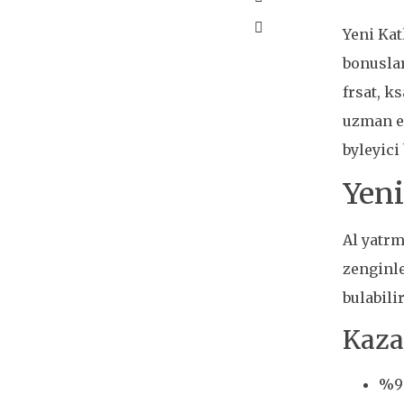
Yeni Kat
bonuslar
frsat, k
uzman ek
byleyici
Yeni
Al yatrm
zenginle
bulabili
Kazan
%90