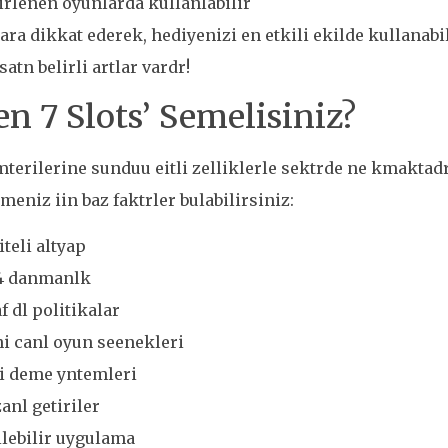
irlenen oyunlarda kullanlabilir
ara dikkat ederek, hediyenizi en etkili ekilde kullanab
satn belirli artlar vardr!
n 7 Slots’ Semelisiniz?
 mterilerine sunduu eitli zelliklerle sektrde ne kmaktadr.
tmeniz iin baz faktrler bulabilirsiniz:
iteli altyap
4 danmanlk
af dl politikalar
i canl oyun seenekleri
li deme yntemleri
anl getiriler
ilebilir uygulama