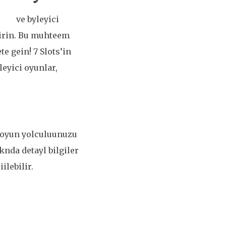
lots
ve byleyici
dirin. Bu muhteem
e gein! 7 Slots’in
eyici oyunlar,
e oyun yolculuunuzu
knda detayl bilgiler
ilebilir.