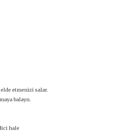
 elde etmenizi salar.
nmaya balayn.
dici hale