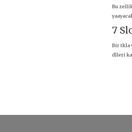
Bu zelli
yaayacak
7 Sl
Bir tkla
dlleri k
Previous
7 Slots ile 
Next
7 Slots ile Elenc