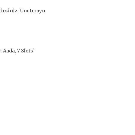
ilirsiniz. Unutmayn
 Aada, 7 Slots’