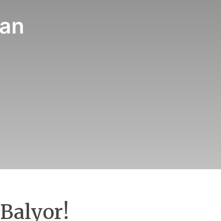
zan
 Balyor!