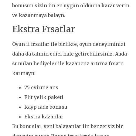
bonusun sizin iin en uygun olduuna karar verin
ve kazanmaya balayn.
Ekstra Frsatlar
Oyun ii frsatlar ile birlikte, oyun deneyiminizi
daha da tatmin edici hale getirebilirsiniz. Aada
sunulan hediyeler ile kazancnz artrma frsatn
karmayn:
75 evirme ans
Elit yelik paketi
Kayp iade bonusu
Ekstra kazanlar
Bu bonuslar, yeni balayanlar iin benzersiz bir
deneyim sunar. Bonus frsatlaryla kazan