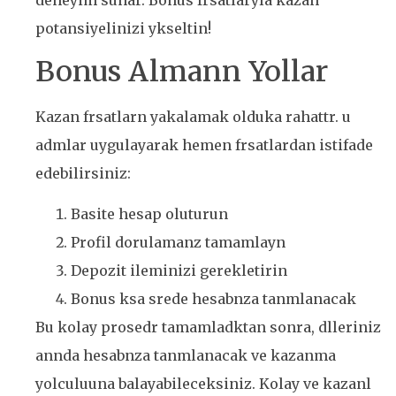
potansiyelinizi ykseltin!
Bonus Almann Yollar
Kazan frsatlarn yakalamak olduka rahattr. u
admlar uygulayarak hemen frsatlardan istifade
edebilirsiniz:
Basite hesap oluturun
Profil dorulamanz tamamlayn
Depozit ileminizi gerekletirin
Bonus ksa srede hesabnza tanmlanacak
Bu kolay prosedr tamamladktan sonra, dlleriniz
annda hesabnza tanmlanacak ve kazanma
yolculuuna balayabileceksiniz. Kolay ve kazanl