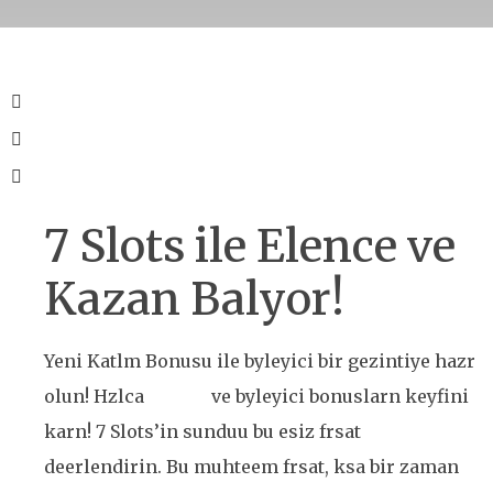
7 Slots ile Elence ve
Kazan Balyor!
Yeni Katlm Bonusu ile byleyici bir gezintiye hazr
olun! Hzlca
7 slots
ve byleyici bonuslarn keyfini
karn! 7 Slots’in sunduu bu esiz frsat
deerlendirin. Bu muhteem frsat, ksa bir zaman