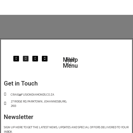
Main
Help
Menu
Get in Touch
CRAIG@FUSIONDIAMONDS.CO.ZA
27 RIDGE RD, PARKTOWN, JOHANNESBURG,
2193
Newsletter
SIGN UP HERE TO GET THE LATEST NEWS, UPDATES AND SPECIAL OFFERS DELIVERED TO YOUR
INBOX.