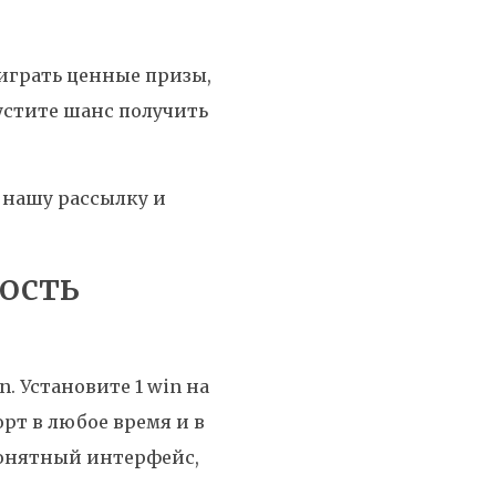
ыиграть ценные призы,
устите шанс получить
а нашу рассылку и
ость
 Установите 1 win на
рт в любое время и в
понятный интерфейс,