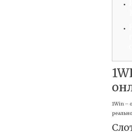
1WI
он
1Win – 
реальн
Сло