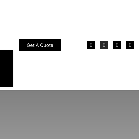
Get A Quote