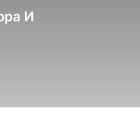
ора И