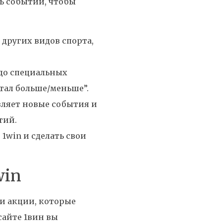
ь событий, чтобы
 других видов спорта,
 до специальных
отал больше/меньше”.
вляет новые события и
тий.
1win и сделать свои
win
 и акции, которые
сайте 1вин вы