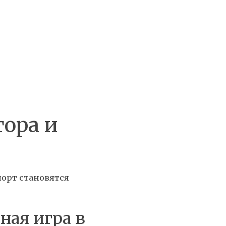
тора и
порт становятся
ная игра в