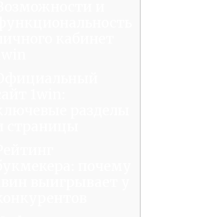
Возможности и
функциональность
личного кабинет
1win
Официальный
сайт 1win:
ключевые разделы
и страницы
Рейтинг
букмекера: почему
1вин выигрывает у
конкурентов