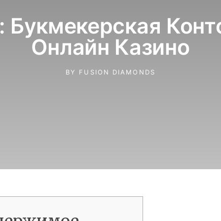
: Букмекерская Конт
Онлайн Казино
BY
FUSION DIAMONDS